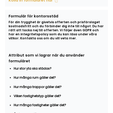
Kolla in formuläret här
Formulär för kontorsstäd
För din trygghet är givetvis offerten och prisförslaget
kostnadsfritt och du förbinder dig inte till något. Du har
rätt att tacka nej till offerten. Vi följer även GDPR och
har en integritetspolicy som du kan läsa under våra
villkor. Kontakta oss om du vill veta mer.
Attribut som vi lagrar när du använder
formuläret
Hur stor yta ska städas?
Hur många rum gäller det?
Hur många trappor gäller det?
Vilken fastighetstyp gäller det?
Hur många fastigheter gäller det?