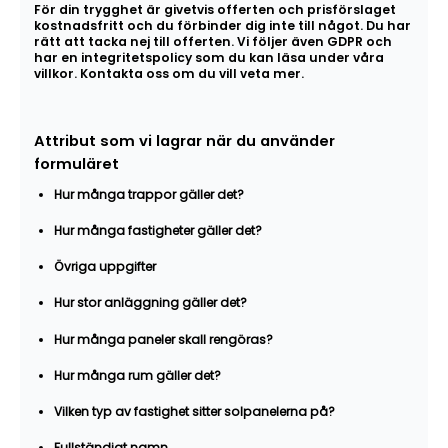
För din trygghet är givetvis offerten och prisförslaget
kostnadsfritt och du förbinder dig inte till något. Du har
rätt att tacka nej till offerten. Vi följer även GDPR och
har en integritetspolicy som du kan läsa under våra
villkor. Kontakta oss om du vill veta mer.
Attribut som vi lagrar när du använder
formuläret
Hur många trappor gäller det?
Hur många fastigheter gäller det?
Övriga uppgifter
Hur stor anläggning gäller det?
Hur många paneler skall rengöras?
Hur många rum gäller det?
Vilken typ av fastighet sitter solpanelerna på?
Fullständigt namn