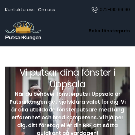
Kontakta oss
Om oss
072-010 99 90
Boka fönsterputs
Vi putsar dina fönster i
Uppsala
När du behöver fönsterputs i Uppsala är
Putsarkungen det självklara valet för dig. Vi
är alla utbildade fönsterputsare med lång
erfarenhet och bred kompetens. Vi hjälper
dig, ditt företag eller din BRF att sätta
guldkant på vardagen!