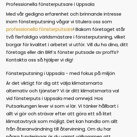
Professionella fönsterputsare i Uppsala
Med vår gedigna erfarenhet och brinnande intresse
inom fönsterputsning vågar vi titulera oss som
professionella fönsterputsare
! Bakom företaget står
två flerfaldiga världsmästare i fönsterputsning, vilket
borgar för kvalitet i arbetet vi utför. Vill du ha dina, ditt
företags eller din BRF:s fönster putsade av proffs?
Kontakta oss så hjälper vi dig!
Fönsterputsning i Uppsala - med fokus på miljön
Är det viktigt för dig att välja klimatsmarta
alternativ och tjänster? Vi är ditt klimatsmarta val
vid fönsterputs i Uppsala med omnejd. Hos
Putsarkungen lever vi som vi lär. Vi tänker hållbart i
allt vi gör och strävar efter att göra ett så litet
klimatavtryck som möjligt. Det kan handla om allt
från återanvändning till återvinning. Om du har
några funderingar är du varmt välkommen att