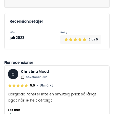
Recensiondetaljer
När:
Betyg:
juli 2023
5
av 5
Fler recensioner
Christina Mood
C
november 2021
•
5.0
Utmärkt
Klarglada fönster inte en smutsig prick så långt
ögat når ☀️ helt otroligt
Läs mer