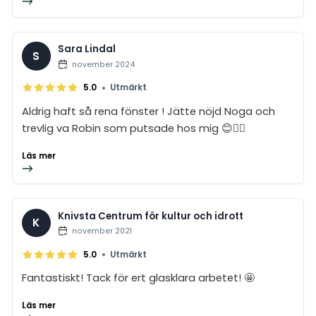
Sara Lindal
S
november 2024
•
5.0
Utmärkt
Aldrig haft så rena fönster ! Jätte nöjd Noga och
trevlig va Robin som putsade hos mig 😊👍🏼
Läs mer
Knivsta Centrum för kultur och idrott
K
november 2021
•
5.0
Utmärkt
Fantastiskt! Tack för ert glasklara arbetet! 🤩
Läs mer