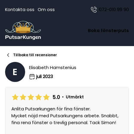
Kontakta oss
Om oss
072-010 99 90
Boka fönsterputs
Tillbaka till recensioner
Elisabeth Hamstenius
E
juli 2023
5.0
•
Utmärkt
Anlita Putsarkungen för fina fönster.
Mycket nöjd med Putsarkungens arbete. Snabbt,
fina rena fönster o trevlig personal. Tack Simon!