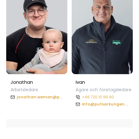
Jonathan
Ivan
Arbetsledare
Ägare och företagsledare
jonathan.weman@putsarkungen.se
+46 720 10 99 90
info@putsarkungen.se